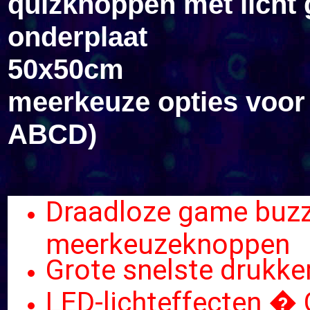
quizknoppen met licht 
onderplaat
50x50
meerkeuze opties voor
ABCD)
Draadloze game buzz
meerkeuzeknoppen
Grote snelste drukke
LED-lichteffecten � 