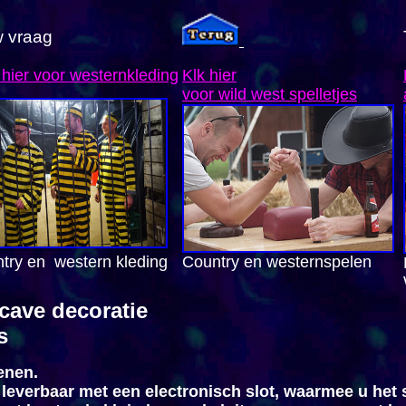
w vraag
 hier
voor westernkleding
Klk hier
voor wild west
spelletjes
try en western kleding
Country en westernspelen
cave decoratie
s
enen.
leverbaar met een electronisch slot, waarmee u het s