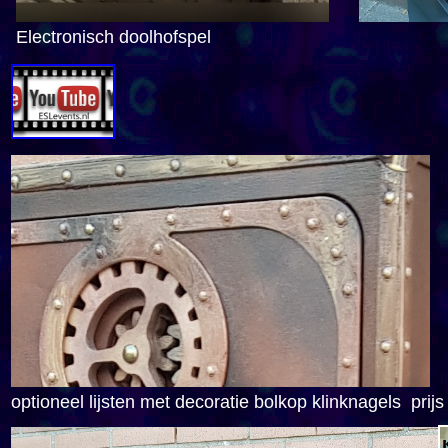
Electronisch doolhofspel
optioneel lijsten met decoratie bolkop klinknagels prijs