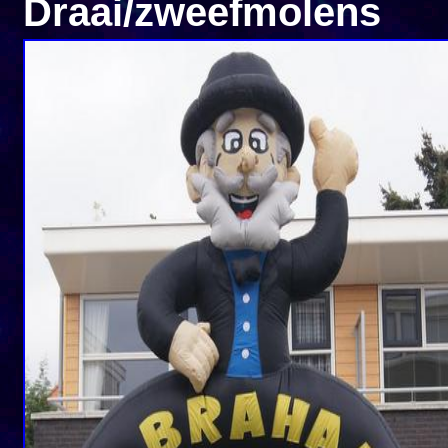
Draai/zweefmolens