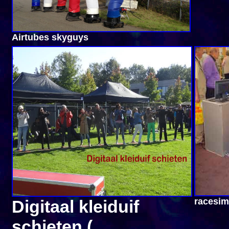
Airtubes skyguys
racesim
Digitaal kleiduif
schieten (