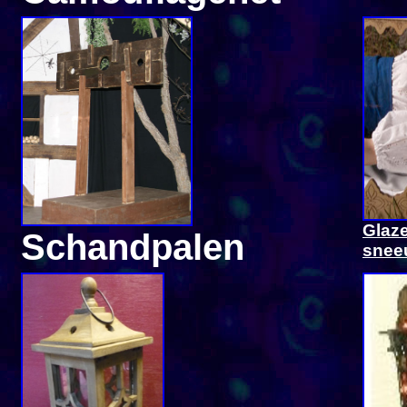
Glaze
Schandpalen
snee