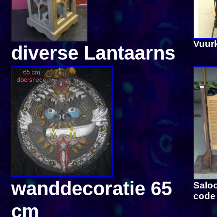
Vuurk
diverse Lantaarns
wanddecoratie 65
Salo
code
cm