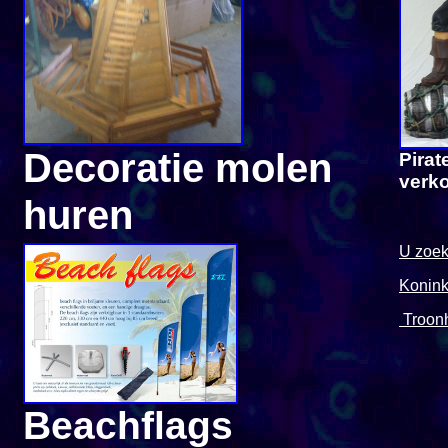
Decoratie molen
Pirat
verk
huren
U zoek
Koninkl
Troon
Beachflags