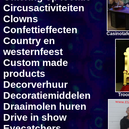
Circus
activiteiten
Clowns
Confetti
effecten
Casinotafe
Country en
westernfeest
Custom made
products
Decorverhuur
Decoratiemiddelen
Troo
Draaimolen huren
Drive in show
Eyecatchers