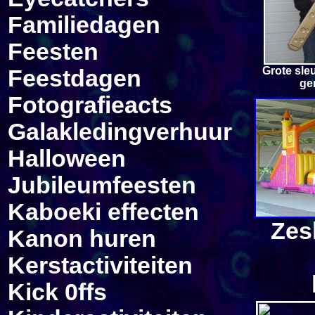
Familiedagen
Feesten
G
rote sle
Feestdagen
ge
Fotografie
acts
Galakleding
verhuur
Halloween
Jubileumfeesten
Kaboeki effecten
Zes
Kanon
huren
Kerstactiviteiten
Kick 0ff
s