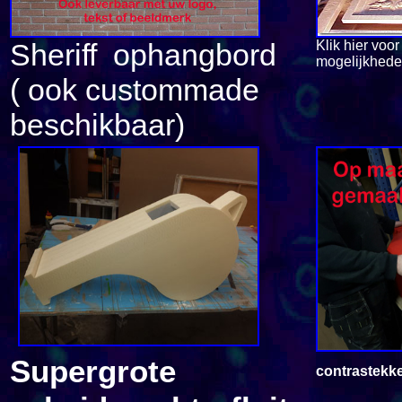
Sheriff ophangbord
Klik hier voo
mogelijkheden
( ook custommade
beschikbaar)
Supergrote
contrastekk