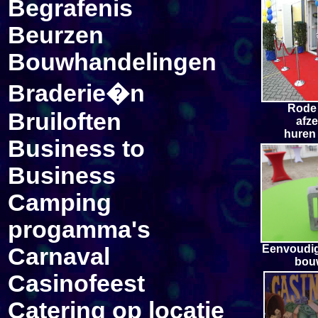
Begrafenis
Beurzen
Bouwhandelingen
Braderie�n
R
ode
Bruiloften
afz
huren
Business to
Business
Camping
progamma's
Eenvoudig
Carnaval
bou
Casinofeest
Catering op locatie