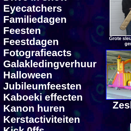
Eyecatchers
Familiedagen
Feesten
G
rote sle
Feestdagen
ge
Fotografie
acts
Galakleding
verhuur
Halloween
Jubileumfeesten
Kaboeki effecten
Zes
Kanon
huren
Kerstactiviteiten
Kick 0ff
s