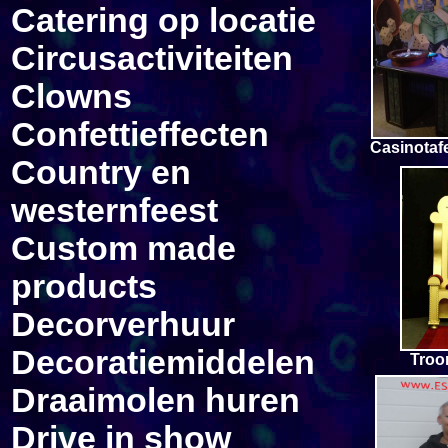
Catering op locatie
Circus
activiteiten
Clowns
Confetti
effecten
Casinotafe
Country en
westernfeest
Custom made
products
Decorverhuur
Decoratiemiddelen
Troo
Draaimolen huren
Drive in show