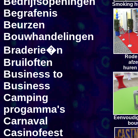
Bedrijfsopeningen
Smoking h
Begrafenis
Beurzen
Bouwhandelingen
Braderie�n
R
ode
Bruiloften
afz
huren
Business to
Business
Camping
progamma's
Eenvoudig
Carnaval
bou
Casinofeest